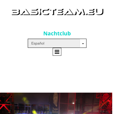
Night Club
Nachtclub
Bilder/PICs: 00.000 //
Einsätze/involved: 000