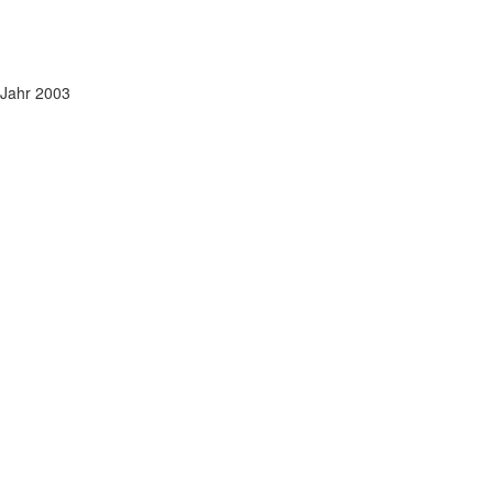
Bilder / PICs: 121
Jahr 2003
Bilder-Archiv
2000 bis HEUTE
HIER >> ENTLANG <<
Bilderanzahl:
Einsätze:
aktualisiert am ttmmjjjj