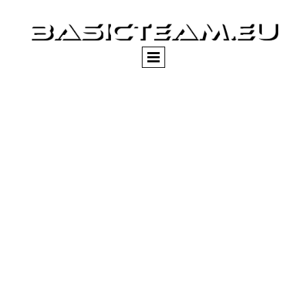
Impressum
Angaben gemäß § 5 TMG
Daniel Zimny
ADRESSE nur auf ANFRAGE!!!
14776 Brandenburg an der
Havel